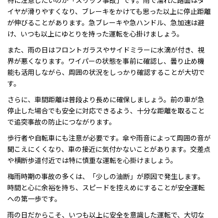
特に注意したいのが「スリップ事故」です。雨で濡れた路面はタ
イヤが滑りやすくなり、ブレーキをかけても思った以上に停止距離
が伸びることがあります。急ブレーキや急ハンドル、急加速は避
け、いつも以上にゆとりを持った運転を心掛けましょう。
また、雨の日はフロントガラスやサイドミラーに水滴が付き、視
界が悪くなります。ワイパーの状態を事前に確認し、曇り止め機
能も活用しながら、周囲の状況をしっかり確認することが大切で
す。
さらに、車間距離は普段より長めに確保しましょう。前の車が急
停止した場合でも安全に対応できるよう、十分な距離を取ること
で追突事故の防止につながります。
歩行者や自転車にも注意が必要です。傘や雨音によって周囲の音が
聞こえにくくなり、車の接近に気付かないことがあります。交差点
や横断歩道付近では特に慎重な運転を心掛けましょう。
梅雨時期の事故の多くは、「少しの油断」が原因で発生します。
時間と心に余裕を持ち、スピードを控えめにすることが安全運転
への第一歩です。
雨の日だからこそ、いつも以上に安全を意識した運転で、大切な