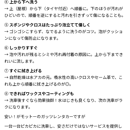
④
上から下へ洗う
→ 上（屋根）から下（タイヤ付近）へ順番に。下のほうが汚れが
ひどいので、順番を逆にすると汚れを引きずって傷になることも。
⑤
スポンジやクロスはたっぷり泡立てて優しく
→ ゴシゴシこすらず、なでるように洗うのがコツ。泡がクッショ
ンになって傷防止になります。
⑥
しっかりすすぐ
→ 泡や汚れが残るとシミや汚れ再付着の原因に。上から下までき
れいに流します。
⑦
すぐに拭き上げる
→ 自然乾燥は水アカの元。吸水性の高いクロスやセーム革で、こ
れも上から順番に拭き上げるのが◎。
⑧
できればワックスやコーティングも
→ 洗車後すぐなら効果抜群！水はじきも良くなり、次の洗車がラ
クになります。
安い！がモットーのガッツレンタカーですが
一台一台ピカピカに洗車し、安さだけではないサービスを提供し