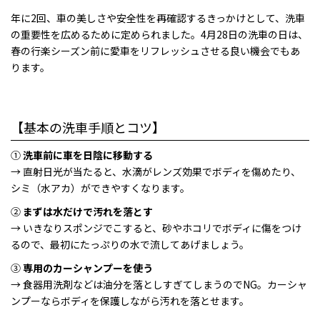
年に2回、車の美しさや安全性を再確認するきっかけとして、洗車
の重要性を広めるために定められました。4月28日の洗車の日は、
春の行楽シーズン前に愛車をリフレッシュさせる良い機会でもあ
ります。
【基本の洗車手順とコツ】
①
洗車前に車を日陰に移動する
→ 直射日光が当たると、水滴がレンズ効果でボディを傷めたり、
シミ（水アカ）ができやすくなります。
②
まずは水だけで汚れを落とす
→ いきなりスポンジでこすると、砂やホコリでボディに傷をつけ
るので、最初にたっぷりの水で流してあげましょう。
③
専用のカーシャンプーを使う
→ 食器用洗剤などは油分を落としすぎてしまうのでNG。カーシャ
ンプーならボディを保護しながら汚れを落とせます。