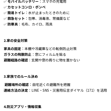
✅
モバイルバッテリー
：スマホの充電用
✅
カセットコンロ・ボンベ
✅
簡易トイレ
：水が止まったときのために
✅
救急セット
：包帯、消毒液、常備薬など
✅
防寒具
：毛布、カイロ、雨具
2.家の安全対策
家具の固定
：本棚や冷蔵庫などの転倒防止対策
ガラスの飛散防止
：窓にフィルムを貼る
避難経路の確認
：玄関や窓の周りに物を置かない
3.家族でのルール決め
‍‍‍
避難場所の確認
：自宅近くの避難所を把握
連絡方法の決定
：LINE・SNS・災害用伝言ダイヤル（171）を活用
4.防災アプリ・情報収集